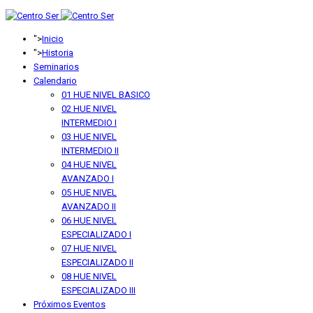
anterior
anterior
año
mes
">
Inicio
">
Historia
Seminarios
Calendario
01 HUE NIVEL BASICO
02 HUE NIVEL
INTERMEDIO I
03 HUE NIVEL
INTERMEDIO II
04 HUE NIVEL
AVANZADO I
05 HUE NIVEL
AVANZADO II
06 HUE NIVEL
ESPECIALIZADO I
07 HUE NIVEL
ESPECIALIZADO II
08 HUE NIVEL
ESPECIALIZADO III
Próximos Eventos