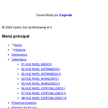
Desarrollado por
iCagenda
© 2026 Centro Ser de Monterrey A.C.
Menú principal
">
Inicio
">
Historia
Seminarios
Calendario
01 HUE NIVEL BASICO
02 HUE NIVEL INTERMEDIO I
03 HUE NIVEL INTERMEDIO II
04 HUE NIVEL AVANZADO I
05 HUE NIVEL AVANZADO II
06 HUE NIVEL ESPECIALIZADO I
07 HUE NIVEL ESPECIALIZADO II
08 HUE NIVEL ESPECIALIZADO III
Próximos Eventos
Material de Apoyo