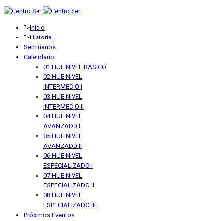
anterior
anterior
año
mes
">
Inicio
">
Historia
Seminarios
Calendario
01 HUE NIVEL BASICO
02 HUE NIVEL
INTERMEDIO I
03 HUE NIVEL
INTERMEDIO II
04 HUE NIVEL
AVANZADO I
05 HUE NIVEL
AVANZADO II
06 HUE NIVEL
ESPECIALIZADO I
07 HUE NIVEL
ESPECIALIZADO II
08 HUE NIVEL
ESPECIALIZADO III
Próximos Eventos