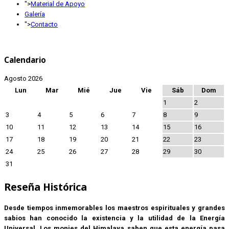
">
Material de Apoyo
Galería
">
Contacto
Calendario
Agosto 2026
Lun
Mar
Mié
Jue
Vie
Sáb
Dom
1
2
3
4
5
6
7
8
9
10
11
12
13
14
15
16
17
18
19
20
21
22
23
24
25
26
27
28
29
30
31
Reseña Histórica
Desde tiempos inmemorables los maestros espirituales y grandes
sabios han conocido la existencia y la utilidad de la Energía
Universal. Los monjes del Himalaya saben que esta energía pasa