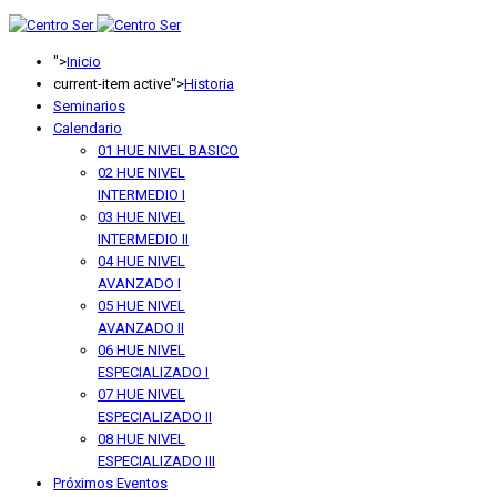
anterior
anterior
año
mes
">
Inicio
current-item active">
Historia
Seminarios
Calendario
01 HUE NIVEL BASICO
02 HUE NIVEL
INTERMEDIO I
03 HUE NIVEL
INTERMEDIO II
04 HUE NIVEL
AVANZADO I
05 HUE NIVEL
AVANZADO II
06 HUE NIVEL
ESPECIALIZADO I
07 HUE NIVEL
ESPECIALIZADO II
08 HUE NIVEL
ESPECIALIZADO III
Próximos Eventos