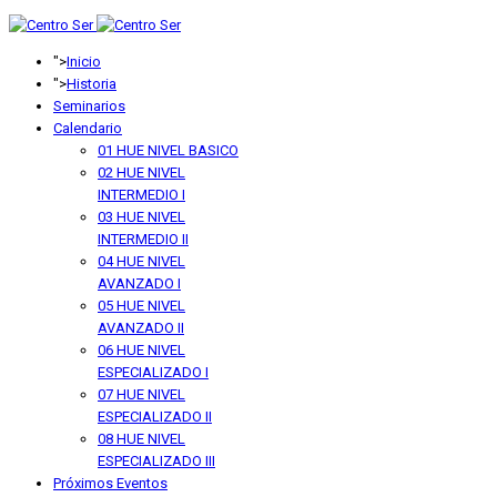
anterior
anterior
año
mes
">
Inicio
">
Historia
Seminarios
Calendario
01 HUE NIVEL BASICO
02 HUE NIVEL
INTERMEDIO I
03 HUE NIVEL
INTERMEDIO II
04 HUE NIVEL
AVANZADO I
05 HUE NIVEL
AVANZADO II
06 HUE NIVEL
ESPECIALIZADO I
07 HUE NIVEL
ESPECIALIZADO II
08 HUE NIVEL
ESPECIALIZADO III
Próximos Eventos